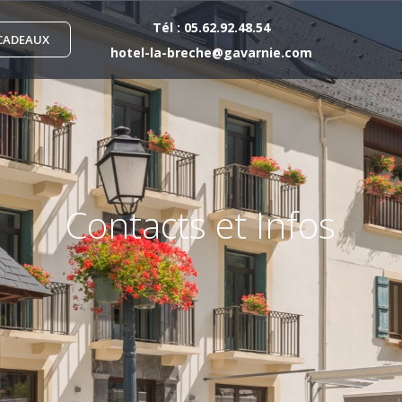
Tél :
05.62.92.48.54
CADEAUX
hotel-la-breche@gavarnie.com
Contacts et Infos