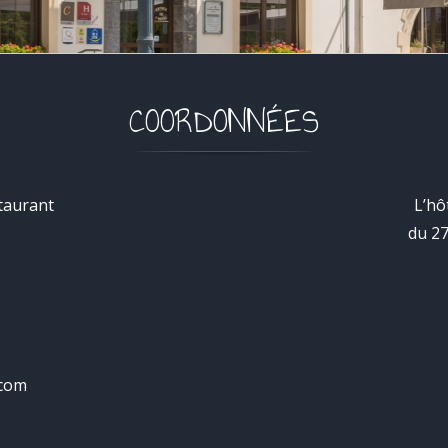
COORDONNÉES
taurant
L’hô
du 27
.com